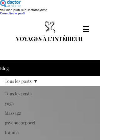
Voir mon profil sur Doctoranytime
Consulter le profil
VOYAGES À L'INTÉRIEUR
Blog
Tous les posts
Tous les posts
yoga
Massage
psychocorporel
trauma