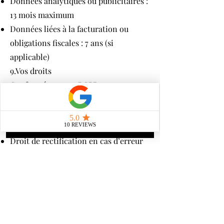
Données analytiques ou publicitaires :
13 mois maximum
Données liées à la facturation ou
obligations fiscales : 7 ans (si
applicable)
9.Vos droits
Conformément au RGPD, vous
disposez des droits suivants :
Droit d’accès à vos données
personnelles
Droit de rectification en cas d’erreur
ou de modification
Droit à l’effacement (“droit à l’oubli”)
dans les limites légales
Droit à la limitation du traitement
Droit à la portabilité de vos données