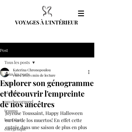
VOYAGES À L'INTÉRIEUR
Post
Tous les posts
Katerina Chronopoulou
Tous les posts
1 nov. 2025
1 min de lecture
Explorer son génogramme
yoga
et découvrir l'empreinte
Massage
psychocorporel
de nos ancêtres
trauma
Joyeuse Toussaint, Happy Halloween 
burn-out
ou Dia de los muertos! En effet cette 
entrée dans une saison de plus en plus 
énergétique