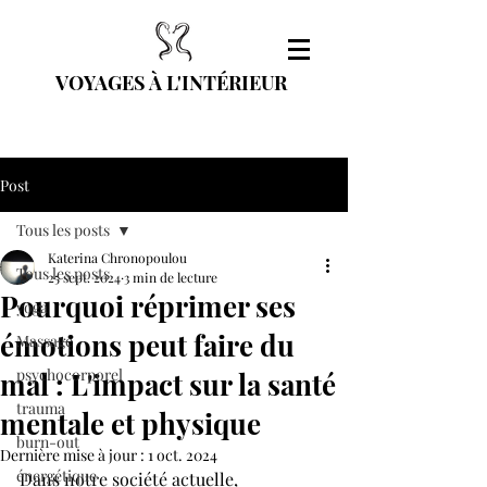
VOYAGES À L'INTÉRIEUR
Post
Tous les posts
Katerina Chronopoulou
Tous les posts
25 sept. 2024
3 min de lecture
Pourquoi réprimer ses
yoga
émotions peut faire du
Massage
psychocorporel
mal : L'impact sur la santé
trauma
mentale et physique
burn-out
Dernière mise à jour :
1 oct. 2024
énergétique
Dans notre société actuelle, 